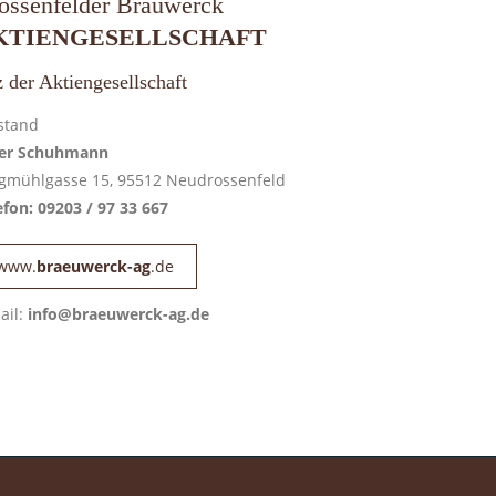
ossenfelder Bräuwerck
KTIENGESELLSCHAFT
z der Aktiengesellschaft
stand
er Schuhmann
gmühlgasse 15, 95512 Neudrossenfeld
efon: 09203 / 97 33 667
www.
braeuwerck-ag
.de
ail:
info@braeuwerck-ag.de