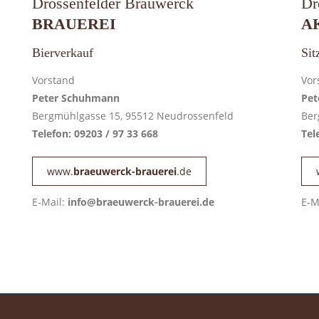
Drossenfelder Bräuwerck
Dr
BRAUEREI
A
Bierverkauf
Sit
Vorstand
Vor
Peter Schuhmann
Pet
Bergmühlgasse 15, 95512 Neudrossenfeld
Ber
Telefon: 09203 / 97 33 668
Tel
www.
braeuwerck-brauerei
.de
E-Mail:
info@braeuwerck-brauerei.de
E-M