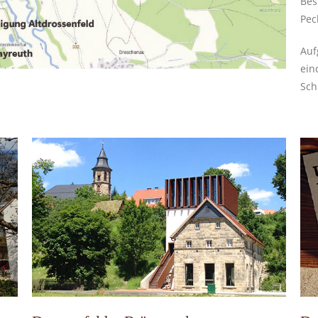
Bes
Pec
Auf
ein
Sch